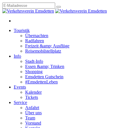
Touristik
Übernachten
Radfahren
Freizeit &amp; Ausflüge
Reisemobilstellplatz
Info
Stadt-Info
Essen &amp; Trinken
Shopping
Emsdetten Gutschein
#EmsdettenLeben
Events
Kalender
Tickets
Service
Anfahrt
Über uns
Team
Vorstand