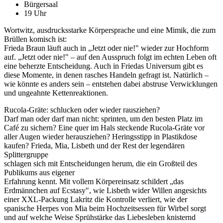
Bürgersaal
19 Uhr
Wortwitz, ausdrucksstarke Körpersprache und eine Mimik, die zum
Brüllen komisch ist:
Frieda Braun läuft auch in „Jetzt oder nie!" wieder zur Hochform
auf. „Jetzt oder nie!" – auf den Ausspruch folgt im echten Leben oft
eine beherzte Entscheidung. Auch in Friedas Universum gibt es
diese Momente, in denen rasches Handeln gefragt ist. Natürlich –
wie könnte es anders sein – entstehen dabei abstruse Verwicklungen
und ungeahnte Kettenreaktionen.
Rucola-Gräte: schlucken oder wieder rausziehen?
Darf man oder darf man nicht: sprinten, um den besten Platz im
Café zu sichern? Eine quer im Hals steckende Rucola-Gräte vor
aller Augen wieder herausziehen? Heringsstipp in Plastikdose
kaufen? Frieda, Mia, Lisbeth und der Rest der legendären
Splittergruppe
schlagen sich mit Entscheidungen herum, die ein Großteil des
Publikums aus eigener
Erfahrung kennt. Mit vollem Körpereinsatz schildert „das
Erdmännchen auf Ecstasy", wie Lisbeth wider Willen angesichts
einer XXL-Packung Lakritz die Kontrolle verliert, wie der
spanische Herpes von Mia beim Hochzeitsessen für Wirbel sorgt
und auf welche Weise Sprühstärke das Liebesleben knisternd