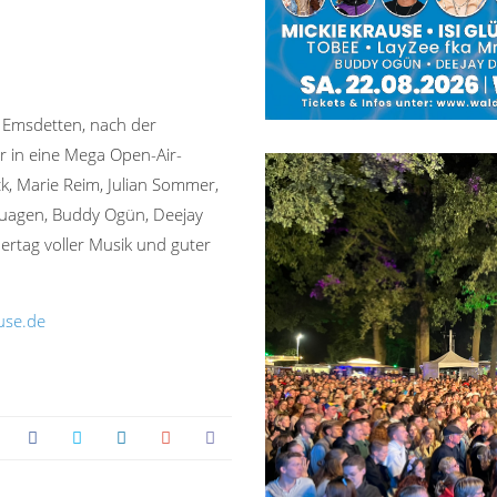
 Emsdetten, nach der
er in eine Mega Open-Air-
ck, Marie Reim, Julian Sommer,
quagen, Buddy Ogün, Deejay
rtag voller Musik und guter
use.de