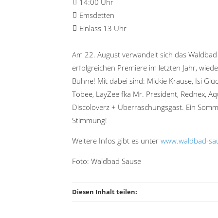
14:00 Uhr
Emsdetten
Einlass 13 Uhr
Am 22. August verwandelt sich das Waldbad
erfolgreichen Premiere im letzten Jahr, wied
Bühne! Mit dabei sind: Mickie Krause, Isi Glü
Tobee, LayZee fka Mr. President, Rednex, A
Discoloverz + Überraschungsgast. Ein Somme
Stimmung!
Weitere Infos gibt es unter
www.waldbad-sa
Foto: Waldbad Sause
Diesen Inhalt teilen: