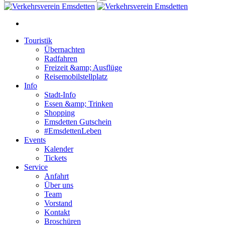
Touristik
Übernachten
Radfahren
Freizeit &amp; Ausflüge
Reisemobilstellplatz
Info
Stadt-Info
Essen &amp; Trinken
Shopping
Emsdetten Gutschein
#EmsdettenLeben
Events
Kalender
Tickets
Service
Anfahrt
Über uns
Team
Vorstand
Kontakt
Broschüren