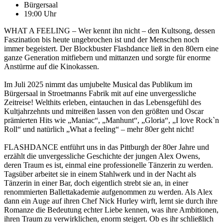
Bürgersaal
19:00 Uhr
WHAT A FEELING – Wer kennt ihn nicht – den Kultsong, dessen
Faszination bis heute ungebrochen ist und der Menschen noch
immer begeistert. Der Blockbuster Flashdance ließ in den 80ern eine
ganze Generation mitfiebern und mittanzen und sorgte für enorme
Anstürme auf die Kinokassen.
Im Juli 2025 nimmt das umjubelte Musical das Publikum im
Bürgersaal in Stroetmanns Fabrik mit auf eine unvergessliche
Zeitreise! Welthits erleben, eintauchen in das Lebensgefühl des
Kultjahrzehnts und mitreißen lassen von den größten und Oscar
prämierten Hits wie „Maniac“, „Manhunt“, „Gloria“, „I love Rock`n
Roll“ und natürlich „What a feeling“ – mehr 80er geht nicht!
FLASHDANCE entführt uns in das Pittburgh der 80er Jahre und
erzählt die unvergessliche Geschichte der jungen Alex Owens,
deren Traum es ist, einmal eine professionelle Tänzerin zu werden.
Tagsüber arbeitet sie in einem Stahlwerk und in der Nacht als
Tänzerin in einer Bar, doch eigentlich strebt sie an, in einer
renommierten Ballettakademie aufgenommen zu werden. Als Alex
dann ein Auge auf ihren Chef Nick Hurley wirft, lernt sie durch ihre
Romanze die Bedeutung echter Liebe kennen, was ihre Ambitionen,
ihren Traum zu verwirklichen, enorm steigert. Ob es ihr schließlich