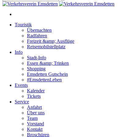
Touristik
Übernachten
Radfahren
Freizeit &amp; Ausflüge
Reisemobilstellplatz
Info
Stadt-Info
Essen &amp; Trinken
Shopping
Emsdetten Gutschein
#EmsdettenLeben
Events
Kalender
Tickets
Service
Anfahrt
Über uns
Team
Vorstand
Kontakt
Broschüren