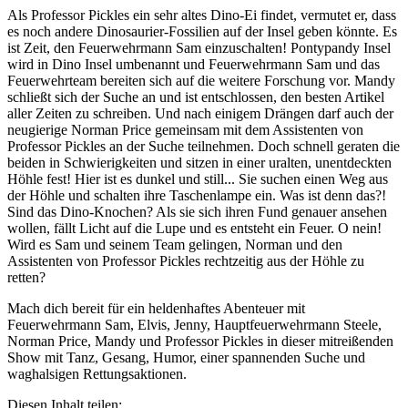
Als Professor Pickles ein sehr altes Dino-Ei findet, vermutet er, dass
es noch andere Dinosaurier-Fossilien auf der Insel geben könnte. Es
ist Zeit, den Feuerwehrmann Sam einzuschalten! Pontypandy Insel
wird in Dino Insel umbenannt und Feuerwehrmann Sam und das
Feuerwehrteam bereiten sich auf die weitere Forschung vor. Mandy
schließt sich der Suche an und ist entschlossen, den besten Artikel
aller Zeiten zu schreiben. Und nach einigem Drängen darf auch der
neugierige Norman Price gemeinsam mit dem Assistenten von
Professor Pickles an der Suche teilnehmen. Doch schnell geraten die
beiden in Schwierigkeiten und sitzen in einer uralten, unentdeckten
Höhle fest! Hier ist es dunkel und still... Sie suchen einen Weg aus
der Höhle und schalten ihre Taschenlampe ein. Was ist denn das?!
Sind das Dino-Knochen? Als sie sich ihren Fund genauer ansehen
wollen, fällt Licht auf die Lupe und es entsteht ein Feuer. O nein!
Wird es Sam und seinem Team gelingen, Norman und den
Assistenten von Professor Pickles rechtzeitig aus der Höhle zu
retten?
Mach dich bereit für ein heldenhaftes Abenteuer mit
Feuerwehrmann Sam, Elvis, Jenny, Hauptfeuerwehrmann Steele,
Norman Price, Mandy und Professor Pickles in dieser mitreißenden
Show mit Tanz, Gesang, Humor, einer spannenden Suche und
waghalsigen Rettungsaktionen.
Diesen Inhalt teilen: